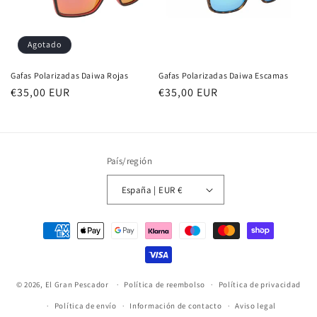
Agotado
Gafas Polarizadas Daiwa Rojas
Gafas Polarizadas Daiwa Escamas
Precio
€35,00 EUR
Precio
€35,00 EUR
habitual
habitual
País/región
España | EUR €
Formas
de
pago
© 2026,
El Gran Pescador
Política de reembolso
Política de privacidad
Política de envío
Información de contacto
Aviso legal