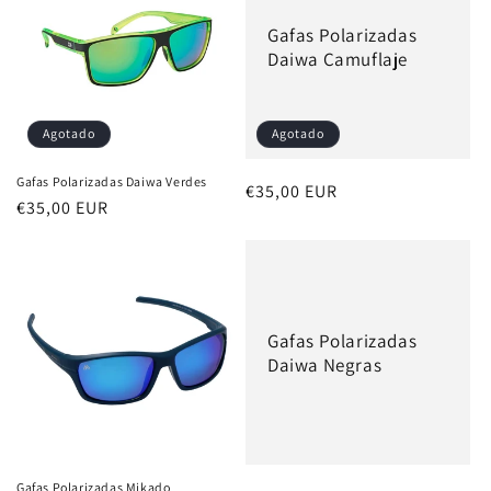
c
Gafas Polarizadas
i
Daiwa Camuflaje
ó
n
Agotado
Agotado
:
Gafas Polarizadas Daiwa Verdes
Precio
€35,00 EUR
Precio
€35,00 EUR
habitual
habitual
Gafas Polarizadas
Daiwa Negras
Gafas Polarizadas Mikado