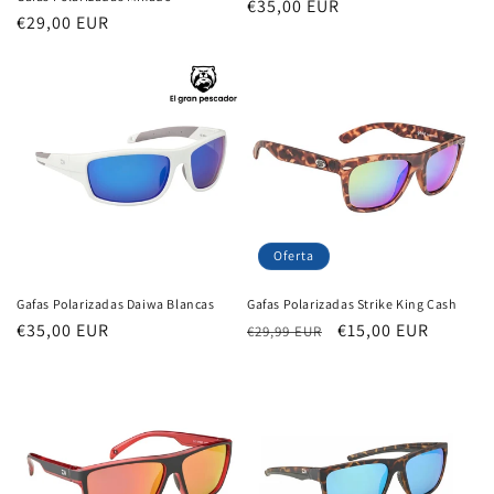
Precio
€35,00 EUR
Precio
€29,00 EUR
habitual
habitual
Oferta
Gafas Polarizadas Daiwa Blancas
Gafas Polarizadas Strike King Cash
Precio
€35,00 EUR
Precio
Precio
€15,00 EUR
€29,99 EUR
habitual
habitual
de
oferta