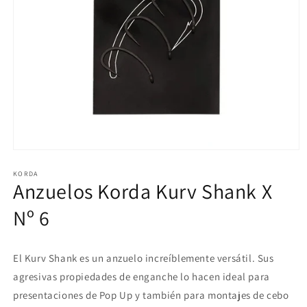
Abrir
elemento
multimedia
KORDA
Anzuelos Korda Kurv Shank X
1
en
una
Nº 6
ventana
modal
El Kurv Shank es un anzuelo increíblemente versátil. Sus
agresivas propiedades de enganche lo hacen ideal para
presentaciones de Pop Up y también para montajes de cebo