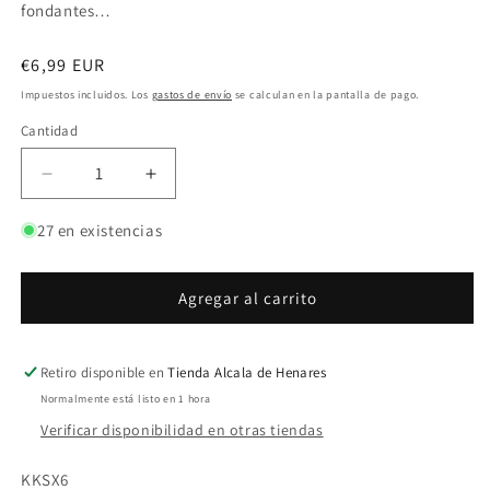
fondantes…
Precio
€6,99 EUR
habitual
Impuestos incluidos. Los
gastos de envío
se calculan en la pantalla de pago.
Cantidad
Reducir
Aumentar
cantidad
cantidad
para
para
27 en existencias
Anzuelos
Anzuelos
Korda
Korda
Kurv
Kurv
Agregar al carrito
Shank
Shank
X
X
Nº
Nº
Retiro disponible en
Tienda Alcala de Henares
6
6
Normalmente está listo en 1 hora
Verificar disponibilidad en otras tiendas
SKU:
KKSX6