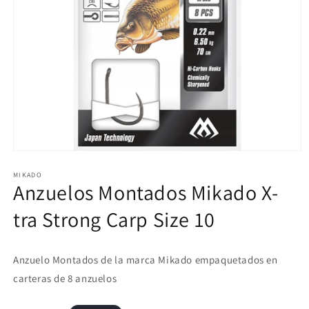
Abrir
elemento
multimedia
MIKADO
Anzuelos Montados Mikado X-
1
en
una
tra Strong Carp Size 10
ventana
modal
Anzuelo Montados de la marca Mikado empaquetados en
carteras de 8 anzuelos