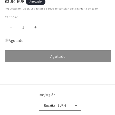
Precio
€3,90 EUR
Agotado
habitual
Impuestos incluidos. Los
gastos de envío
se calculan en la pantalla de pago.
Cantidad
Reducir
Aumentar
cantidad
cantidad
para
para
Agotado
Anzuelos
Anzuelos
Montados
Montados
Mikado
Mikado
Agotado
X-
X-
tra
tra
SKU:
Strong
Strong
Carp
Carp
Size
Size
10
10
País/región
España | EUR €