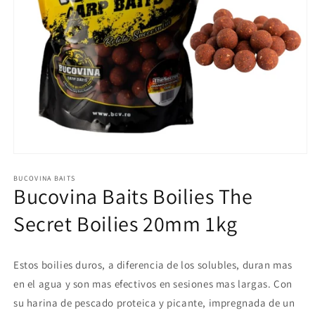
Abrir
elemento
multimedia
BUCOVINA BAITS
Bucovina Baits Boilies The
1
en
una
Secret Boilies 20mm 1kg
ventana
modal
Estos boilies duros, a diferencia de los solubles, duran mas
en el agua y son mas efectivos en sesiones mas largas. Con
su harina de pescado proteica y picante, impregnada de un