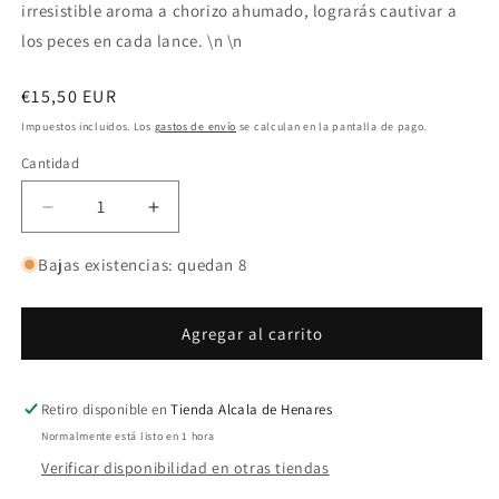
irresistible aroma a chorizo ahumado, lograrás cautivar a
los peces en cada lance. \n \n
Precio
€15,50 EUR
habitual
Impuestos incluidos. Los
gastos de envío
se calculan en la pantalla de pago.
Cantidad
Reducir
Aumentar
cantidad
cantidad
para
para
Bajas existencias: quedan 8
Bucovina
Bucovina
Baits
Baits
Boilies
Boilies
Agregar al carrito
The
The
Secret
Secret
Boilies
Boilies
Retiro disponible en
Tienda Alcala de Henares
20mm
20mm
Normalmente está listo en 1 hora
1kg
1kg
Verificar disponibilidad en otras tiendas