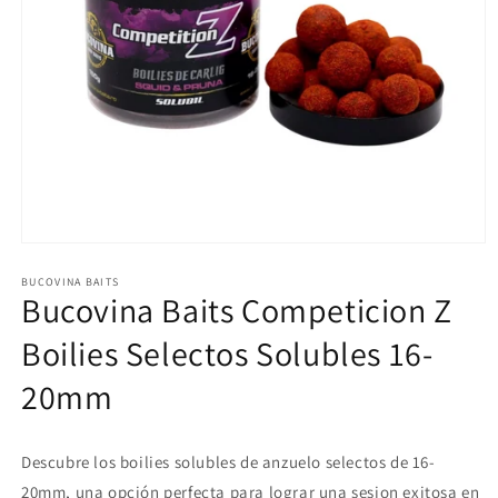
Abrir
elemento
multimedia
BUCOVINA BAITS
Bucovina Baits Competicion Z
1
en
una
Boilies Selectos Solubles 16-
ventana
modal
20mm
Descubre los boilies solubles de anzuelo selectos de 16-
20mm, una opción perfecta para lograr una sesion exitosa en