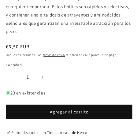
cualquier temporada. Estos boilies son rápidos y selectivos,
y contienen una alta dosis de atrayentes y aminoácidos
esenciales que garantizan una irresistible atracción para los
peces.
Precio
€6,50 EUR
habitual
Impuestos incluidos. Los
gastos de envío
se calculan en la pantalla de pago.
Cantidad
Reducir
Aumentar
cantidad
cantidad
para
para
23 en existencias
Bucovina
Bucovina
Baits
Baits
Competicion
Competicion
Agregar al carrito
Z
Z
Boilies
Boilies
Selectos
Selectos
Retiro disponible en
Tienda Alcala de Henares