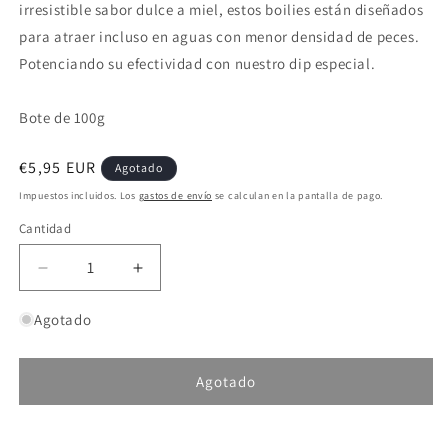
irresistible sabor dulce a miel, estos boilies están diseñados
para atraer incluso en aguas con menor densidad de peces.
Potenciando su efectividad con nuestro dip especial.
Bote de 100g
Precio
€5,95 EUR
Agotado
habitual
Impuestos incluidos. Los
gastos de envío
se calculan en la pantalla de pago.
Cantidad
Reducir
Aumentar
cantidad
cantidad
para
para
Agotado
Dudi
Dudi
Baits
Baits
Chufa
Chufa
Agotado
Wafters
Wafters
14-
14-
SKU:
16mm
16mm