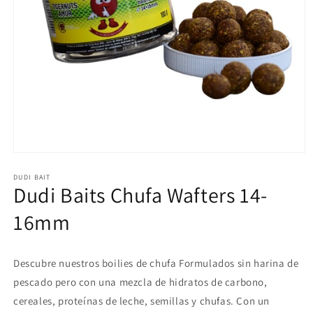
Abrir
elemento
multimedia
DUDI BAIT
Dudi Baits Chufa Wafters 14-
1
en
una
16mm
ventana
modal
Descubre nuestros boilies de chufa Formulados sin harina de
pescado pero con una mezcla de hidratos de carbono,
cereales, proteínas de leche, semillas y chufas. Con un