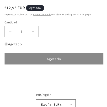
Precio
€12,95 EUR
Agotado
habitual
Impuestos incluidos. Los
gastos de envío
se calculan en la pantalla de pago.
Cantidad
Reducir
Aumentar
cantidad
cantidad
para
para
Agotado
Haldorado
Haldorado
Big
Big
Feed
Feed
Agotado
C6
C6
Pellets
Pellets
SKU:
Piña
Piña
Fresa
Fresa
2kg
2kg
País/región
España | EUR €