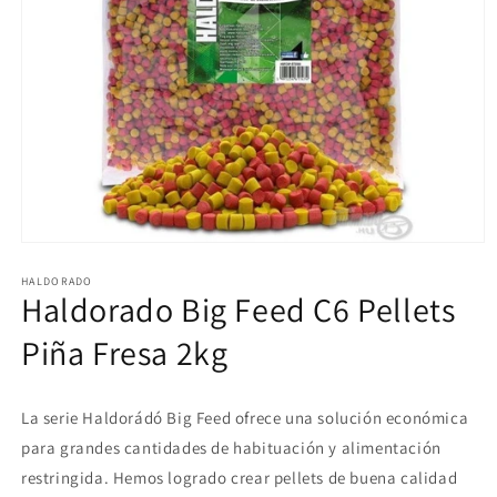
Abrir
elemento
multimedia
HALDORADO
Haldorado Big Feed C6 Pellets
1
en
una
Piña Fresa 2kg
ventana
modal
La serie Haldorádó Big Feed ofrece una solución económica
para grandes cantidades de habituación y alimentación
restringida. Hemos logrado crear pellets de buena calidad