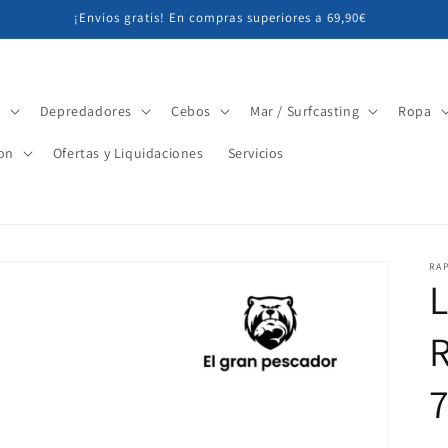
¡Envios gratis! En compras superiores a 69,90€
r
Depredadores
Cebos
Mar / Surfcasting
Ropa
on
Ofertas y Liquidaciones
Servicios
RA
L
R