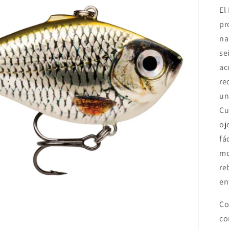
El
pr
na
se
ac
re
un
Cu
oj
fá
mo
re
en
Co
co