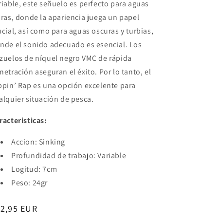
riable, este señuelo es perfecto para aguas
aras, donde la apariencia juega un papel
ucial, así como para aguas oscuras y turbias,
nde el sonido adecuado es esencial. Los
zuelos de níquel negro VMC de rápida
netración aseguran el éxito. Por lo tanto, el
ppin’ Rap es una opción excelente para
alquier situación de pesca.
racteristicas:
Accion: Sinking
Profundidad de trabajo: Variable
Logitud: 7cm
Peso: 24gr
ecio
12,95 EUR