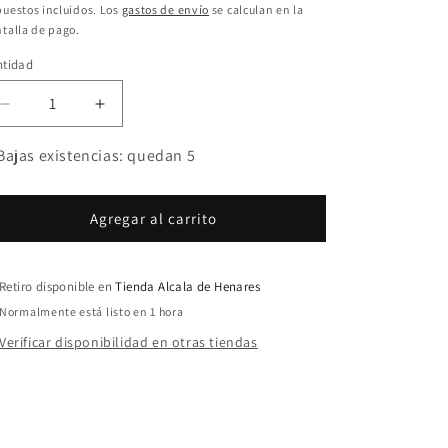
bitual
uestos incluidos. Los
gastos de envío
se calculan en la
talla de pago.
ntidad
Reducir
Aumentar
cantidad
cantidad
para
para
Bajas existencias: quedan 5
Lipless
Lipless
Rapala
Rapala
Loud
Loud
Agregar al carrito
Rattling
Rattling
Live
Live
Roach
Roach
Retiro disponible en
Tienda Alcala de Henares
7cm
7cm
Normalmente está listo en 1 hora
24g
24g
Verificar disponibilidad en otras tiendas
U: