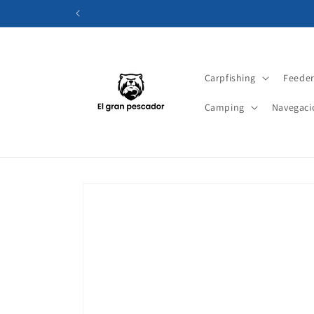
Ir
directamente
al contenido
Carpfishing
Feede
Camping
Navegaci
Ir
directamente
a la
información
del producto