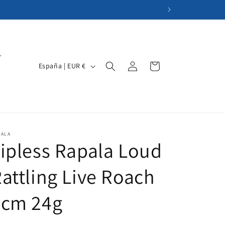
Iniciar
P
Carrito
España | EUR €
sesión
a
í
s
/
PALA
r
ipless Rapala Loud
e
attling Live Roach
g
i
7cm 24g
ó
n