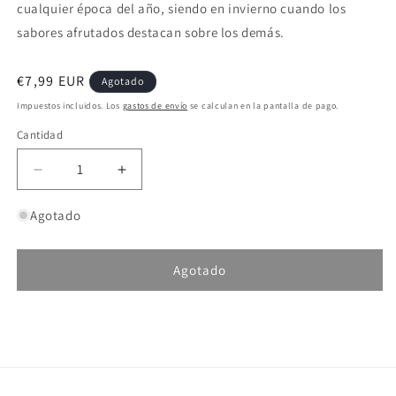
cualquier época del año, siendo en invierno cuando los
sabores afrutados destacan sobre los demás.
Precio
€7,99 EUR
Agotado
habitual
Impuestos incluidos. Los
gastos de envío
se calculan en la pantalla de pago.
Cantidad
Reducir
Aumentar
cantidad
cantidad
para
para
Agotado
Pro
Pro
Elite
Elite
Baits
Baits
Agotado
Melon
Melon
Peach
Peach
SKU:
Boilies
Boilies
Classic
Classic
20mm
20mm
1kg
1kg