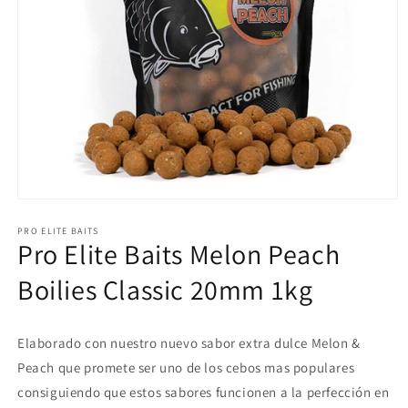
Abrir
elemento
multimedia
PRO ELITE BAITS
Pro Elite Baits Melon Peach
1
en
una
Boilies Classic 20mm 1kg
ventana
modal
Elaborado con nuestro nuevo sabor extra dulce Melon &
Peach que promete ser uno de los cebos mas populares
consiguiendo que estos sabores funcionen a la perfección en