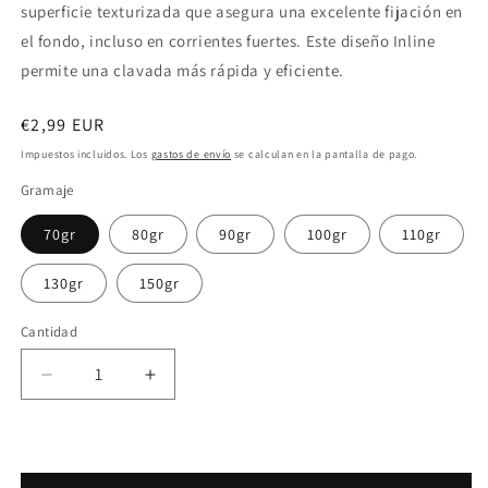
superficie texturizada que asegura una excelente fijación en
el fondo, incluso en corrientes fuertes. Este diseño Inline
permite una clavada más rápida y eficiente.
Precio
€2,99 EUR
habitual
Impuestos incluidos. Los
gastos de envío
se calculan en la pantalla de pago.
Gramaje
70gr
80gr
90gr
100gr
110gr
130gr
150gr
Cantidad
Reducir
Aumentar
cantidad
cantidad
para
para
Riot
Riot
Plomos
Plomos