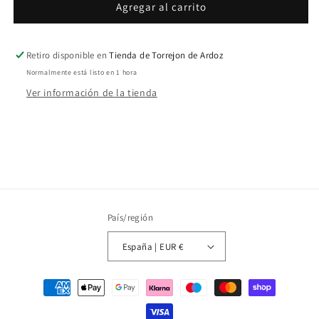
Inline
Inline
Agregar al carrito
Grippa
Grippa
Retiro disponible en
Tienda de Torrejon de Ardoz
Normalmente está listo en 1 hora
Ver información de la tienda
País/región
España | EUR €
Formas
de