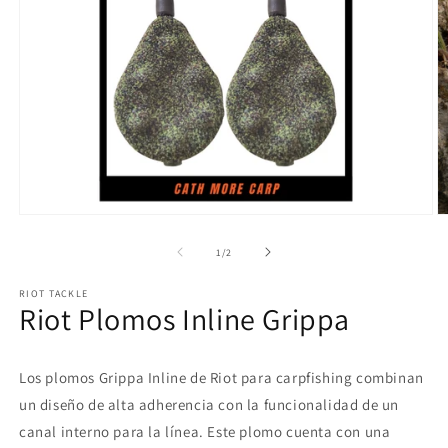
Abrir
Ab
elemento
e
multimedia
m
de
1
/
2
1
2
en
e
RIOT TACKLE
una
u
Riot Plomos Inline Grippa
ventana
v
modal
m
Los plomos Grippa Inline de Riot para carpfishing combinan
un diseño de alta adherencia con la funcionalidad de un
canal interno para la línea. Este plomo cuenta con una