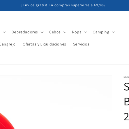
¡Envios gratis! En compras superiores a 69,90€
r
Depredadores
Cebos
Ropa
Camping
Cangrejo
Ofertas y Liquidaciones
Servicios
SE
S
B