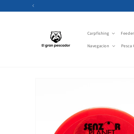
Ir
directamente
al contenido
Carpfishing
Feede
Navegacion
Pesca 
Ir
directamente
a la
información
del producto