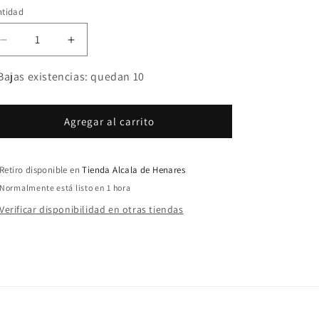
ntidad
Reducir
Aumentar
cantidad
cantidad
para
para
Bajas existencias: quedan 10
Senzor
Senzor
Planet
Planet
Boilies
Boilies
Agregar al carrito
Kokilia
Kokilia
Fresa
Fresa
20mm
20mm
Retiro disponible en
Tienda Alcala de Henares
Normalmente está listo en 1 hora
Verificar disponibilidad en otras tiendas
U: