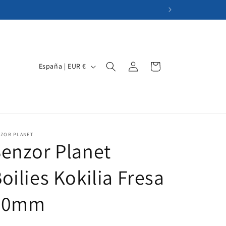
Iniciar
P
Carrito
España | EUR €
sesión
a
í
s
/
NZOR PLANET
r
enzor Planet
e
oilies Kokilia Fresa
g
i
20mm
ó
n