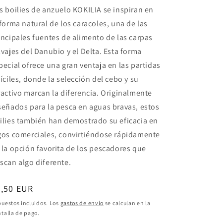
s boilies de anzuelo KOKILIA se inspiran en
 forma natural de los caracoles, una de las
incipales fuentes de alimento de las carpas
lvajes del Danubio y el Delta. Esta forma
pecial ofrece una gran ventaja en las partidas
fíciles, donde la selección del cebo y su
ractivo marcan la diferencia. Originalmente
señados para la pesca en aguas bravas, estos
ilies también han demostrado su eficacia en
gos comerciales, convirtiéndose rápidamente
 la opción favorita de los pescadores que
scan algo diferente.
ecio
8,50 EUR
bitual
uestos incluidos. Los
gastos de envío
se calculan en la
talla de pago.