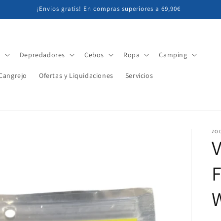
¡Envios gratis! En compras superiores a 69,90€
r
Depredadores
Cebos
Ropa
Camping
Cangrejo
Ofertas y Liquidaciones
Servicios
ZO
V
F