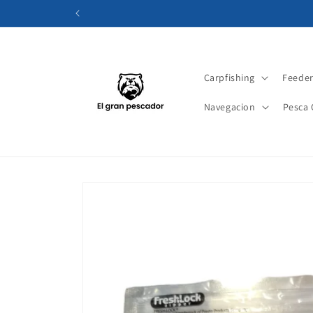
Ir
directamente
al contenido
Carpfishing
Feede
Navegacion
Pesca 
Ir
directamente
a la
información
del producto