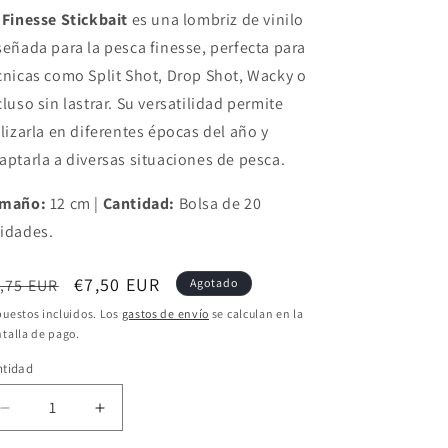
 Finesse Stickbait
es una lombriz de vinilo
señada para la pesca finesse, perfecta para
cnicas como Split Shot, Drop Shot, Wacky o
cluso sin lastrar. Su versatilidad permite
ilizarla en diferentes épocas del año y
aptarla a diversas situaciones de pesca.
maño:
12 cm |
Cantidad:
Bolsa de 20
idades.
ecio
Precio
€7,50 EUR
,75 EUR
Agotado
bitual
de
uestos incluidos. Los
gastos de envío
se calculan en la
talla de pago.
oferta
ntidad
Reducir
Aumentar
cantidad
cantidad