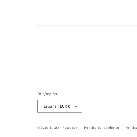
Abrir
elemento
multimedia
1
en
una
ventana
modal
País/región
España | EUR €
© 2026,
El Gran Pescador
Política de reembolso
Polític