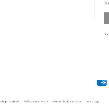
SK
00
Forma
de
pago
a de privacidad
Política de envío
Información de contacto
Aviso legal