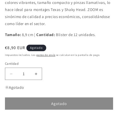
colores vibrantes, tamaño compacto y pinzas llamativas, lo
hace ideal para montajes Texas y Shaky Head. ZOOM es
sinónimo de calidad a precios económicos, consolidándose
como líder en el sector.
Tamaño:
8,9 cm |
Cantidad:
Blister de 12 unidades.
Precio
€8,90 EUR
Agotado
habitual
Impuestos incluidos. Los
gastos de envío
se calculan en la pantalla de pago.
Cantidad
Reducir
Aumentar
cantidad
cantidad
para
para
Agotado
Vinilos
Vinilos
Zoom
Zoom
Ultravive
Ultravive
Agotado
Speed
Speed
Craw
Craw