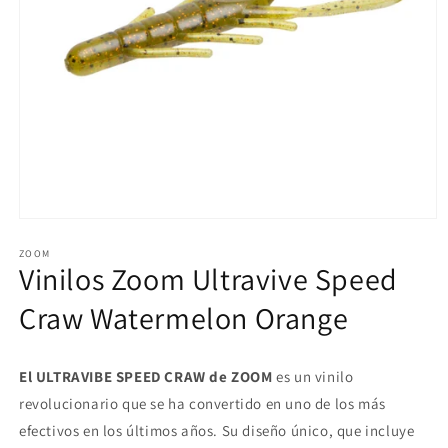
Abrir
elemento
multimedia
ZOOM
Vinilos Zoom Ultravive Speed
1
en
una
Craw Watermelon Orange
ventana
modal
El ULTRAVIBE SPEED CRAW de ZOOM
es un vinilo
revolucionario que se ha convertido en uno de los más
efectivos en los últimos años. Su diseño único, que incluye